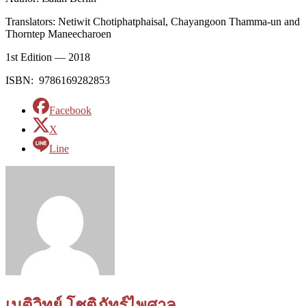
Translators: Netiwit Chotiphatphaisal, Chayangoon Thamma-un and
Thorntep Maneecharoen
1st Edition — 2018
ISBN: 9786169282853
Facebook
X
Line
เนติวิทย์ โชติภัทร์ไพศาล