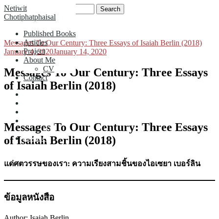
Skip
Search
Netiwit
to
for:
Chotiphatphaisal
content
Published Books
Articles
Messages To Our Century: Three Essays of Isaiah Berlin (2018)
Project
January 4, 2020
January 14, 2020
About Me
CV
Messages To Our Century: Three Essays
Contact
of Isaiah Berlin (2018)
Published Books
Articles
Project
About Me
Messages To Our Century: Three Essays
CV
of Isaiah Berlin (2018)
Contact
แด่ศตวรรษของเรา: ความเรียงสามชิ้นของไอเซยา เบอร์ลิน
ข้อมูลหนังสือ
Author: Isaiah Berlin